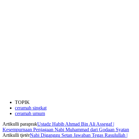
TOPIK
ceramah singkat
ceramah umum
Artikulli paraprak
Ustadz Habib Ahmad Bin Ali Assegaf |
Kesempurnaan Penjagaan Nabi Muhammad dari Godaan Syatan
Artikulli tjetër
Nabi Diganggu Setan Jawaban Tegas Rasulullah |