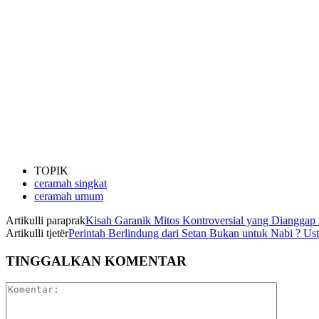
TOPIK
ceramah singkat
ceramah umum
Artikulli paraprak
Kisah Garanik Mitos Kontroversial yang Dianggap 
Artikulli tjetër
Perintah Berlindung dari Setan Bukan untuk Nabi ? U
TINGGALKAN KOMENTAR