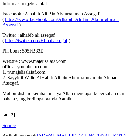
Informasi majelis alafaf :
Facebook : Alhabib Ali Bin Abdurrahman Assegaf
(
https://www.facebook.com/Alhabib-Ali-Bin-Abdurrahman-
Assegaf
)
Twitter : alhabib ali assegaf
(
https://twitter.com/Hbbaliassegaf
)
Pin bbm : 595FB33E
Website : www.majelisalafaf.com
official youtube account :
1. tv.majelisalafaf.com
2. Sayyidil Walid AlHabib Ali bin Abdurrahman bin Ahmad
Assegaf.
Mohon dishare kembali inshya Allah mendapat keberkahan dan
pahala yang berlimpat ganda Aamiin
[ad_2]
Source
Artikulli paraprak
JADWAL MAULID AGUNG 1438 H KOTA