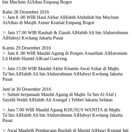
bin Muchsin AlAthas Empang Bogor
Rabu 28 Desember 2016
✨ Jam 8 .00 WIB Haul Akbar AlHabib Abdulloh bin Muchsin
AlAthas di Masjih Annur Kramat Empang Bogor
✨ Jam 17.00 WIB Rauhah & Ziarah AlHabib Ali bin Abdurrahman
AlHabsyi Kwitang Jakarta Pusat
Kamis 29 Desember 2016
✨ Jam 8 .00 WIB Maulid Agung di Ponpes Assarifain AlHaromain
Lil Habib Hamid AlKaaf Ganceng
✨ Jam 15.00 WIB Maulid Akhir Khamis Awal Ashar di Majlis
Ta’lim AlHabib Ali bin Abdurrahman AlHabsyi Kwitang Jakarta
Pusat
Jum’at 30 Desember 2016
✨ Subuh berjamaah Maulid Agung di Majlis Ta’lim Al Afaf (
Sayidil Walid AlHabib Ali Assegaf ) Tebbet Jakarta Selatan
✨ Jam 7.00 WIB Maulid Agung KHUSUS WANITA di Majlis
Ta’lim AlHabib Ali bin Abdurrahman AlHabsyi Kwitang Jakarta
Pusat
✨ Awal Maghrib Pembacaan Burdah di Masjid AlHawi Kramat Jati