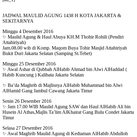
JADWAL MAULID AGUNG 1438 H KOTA JAKARTA &
SEKITARNYA
Minggu 4 Desember 2016
✨ Maulid Agung & Haul Abuya KH.M Thohir Rohili (Pendiri
Attahiriyah)
Jam.08.00 wib di Komp. Maqom Buya Tohir Masjid Attahiriyah
Bukit Duri Jakarta Selatan (Samping St.Tebet)
Minggu 25 Desember 2016
✨ Awal Ashar di Qubbah AlHabib Ahmad bin Alwi AlHaddad (
Habib Kuncung ) Kalibata Jakarta Selatan
✨ Ba’da Maghrib di Majlisnya AlHabib Muhammad bin Alwi
AlHamid Gang Jambul Cawang Jakarta Timur
Senin 26 Desember 2016
✨ Jam 17.00 WIB Maulid Agung SAW dan Haul AlHabib Ali bin
Husein Al Athas,Majlis Ta’lim AlKhairat Gang Bulu Condet Jakarta
Timur
Selasa 27 Desember 2016
✨ Awal Maghrib Maulid Agung di Kediaman AlHabib Abdulloh