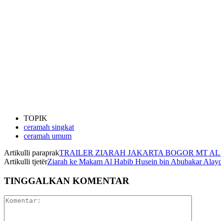
TOPIK
ceramah singkat
ceramah umum
Artikulli paraprak
TRAILER ZIARAH JAKARTA BOGOR MT AL
Artikulli tjetër
Ziarah ke Makam Al Habib Husein bin Abubakar Alayd
TINGGALKAN KOMENTAR