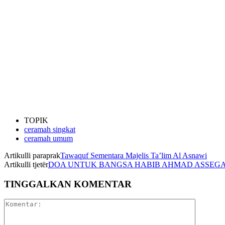
TOPIK
ceramah singkat
ceramah umum
Artikulli paraprak
Tawaquf Sementara Majelis Ta’lim Al Asnawi
Artikulli tjetër
DOA UNTUK BANGSA HABIB AHMAD ASSEG
TINGGALKAN KOMENTAR