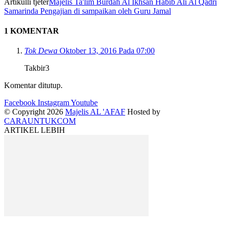
Artikulli tjetër
Majelis Ta'lim Burdah Al Ikhsan Habib Ali Al Qadri
Samarinda Pengajian di sampaikan oleh Guru Jamal
1 KOMENTAR
Tok Dewa
Oktober 13, 2016 Pada 07:00
Takbir3
Komentar ditutup.
Facebook
Instagram
Youtube
© Copyright 2026
Majelis AL 'AFAF
Hosted by
CARAUNTUKCOM
ARTIKEL LEBIH