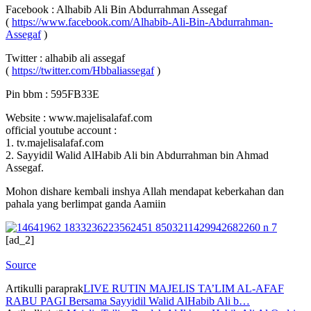
Facebook : Alhabib Ali Bin Abdurrahman Assegaf
(
https://www.facebook.com/Alhabib-Ali-Bin-Abdurrahman-
Assegaf
)
Twitter : alhabib ali assegaf
(
https://twitter.com/Hbbaliassegaf
)
Pin bbm : 595FB33E
Website : www.majelisalafaf.com
official youtube account :
1. tv.majelisalafaf.com
2. Sayyidil Walid AlHabib Ali bin Abdurrahman bin Ahmad
Assegaf.
Mohon dishare kembali inshya Allah mendapat keberkahan dan
pahala yang berlimpat ganda Aamiin
[ad_2]
Source
Artikulli paraprak
LIVE RUTIN MAJELIS TA’LIM AL-AFAF
RABU PAGI Bersama Sayyidil Walid AlHabib Ali b…