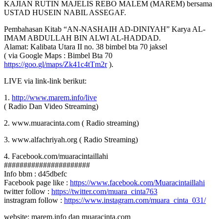
KAJIAN RUTIN MAJELIS REBO MALEM (MAREM) bersama
USTAD HUSEIN NABIL ASSEGAF.
Pembahasan Kitab “AN-NASHAIH AD-DINIYAH” Karya AL-
IMAM ABDULLAH BIN ALWI AL-HADDAD.
Alamat: Kalibata Utara II no. 38 bimbel bta 70 jaksel
( via Google Maps : Bimbel Bta 70
https://goo.gl/maps/Zk41c4tTm2r
).
LIVE via link-link berikut:
1.
http://www.marem.info/live
( Radio Dan Video Streaming)
2. www.muaracinta.com ( Radio streaming)
3. www.alfachriyah.org ( Radio Streaming)
4. Facebook.com/muaracintaillahi
######################
Info bbm : d45dbefc
Facebook page like :
https://www.facebook.com/Muaracintaillahi
twitter follow :
https://twitter.com/muara_cinta763
instragram follow :
https://www.instagram.com/muara_cinta_031/
website: marem.info dan muaracinta.com