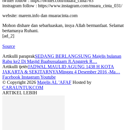
twitter follow : https://twitter.com/muara_cinta763
instragram follow : https://www.instagram.com/muara_cinta_031/
website: marem.info dan muaracinta.com
Mohon dishare dan sebarluaskan, insya Allah bermanfaat. Selamat
bertamasya Ruhani.
[ad_2]
Source
Artikulli paraprak
SEDANG BERLANGSUNG Majelis bulanan
Rabu ke2 Di Masjid Baabussalaam Jl.Anggrek R…
Artikulli tjetër
JADWAL MAULID AGUNG 1438 H KOTA
JAKARTA & SEKITARNYAMinggu 4 Desember 2016 -Ma…
Facebook
Instagram
Youtube
© Copyright 2026
Majelis AL 'AFAF
Hosted by
CARAUNTUKCOM
ARTIKEL LEBIH