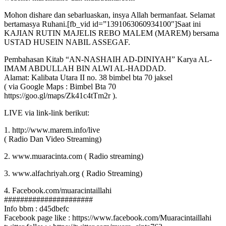
Mohon dishare dan sebarluaskan, insya Allah bermanfaat. Selamat
bertamasya Ruhani.[fb_vid id=”1391063060934100″]Saat ini
KAJIAN RUTIN MAJELIS REBO MALEM (MAREM) bersama
USTAD HUSEIN NABIL ASSEGAF.
Pembahasan Kitab “AN-NASHAIH AD-DINIYAH” Karya AL-
IMAM ABDULLAH BIN ALWI AL-HADDAD.
Alamat: Kalibata Utara II no. 38 bimbel bta 70 jaksel
( via Google Maps : Bimbel Bta 70
https://goo.gl/maps/Zk41c4tTm2r ).
LIVE via link-link berikut:
1. http://www.marem.info/live
( Radio Dan Video Streaming)
2. www.muaracinta.com ( Radio streaming)
3. www.alfachriyah.org ( Radio Streaming)
4. Facebook.com/muaracintaillahi
######################
Info bbm : d45dbefc
Facebook page like : https://www.facebook.com/Muaracintaillahi