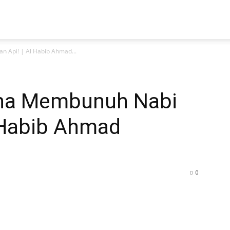
n Api! | Al Habib Ahmad...
saha Membunuh Nabi
l Habib Ahmad
0