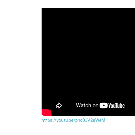
https://youtu.be/pnd0JV2eWeM