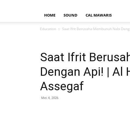
HOME
SOUND
CAL MAWARIS
Education
Saat Ifrit Berusaha Membunuh Nabi Denga
Saat Ifrit Beru
Dengan Api! | A
Assegaf
Mei 4, 2026
Bagikan