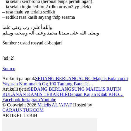
– ia selalu sembrono (berbuat tanpa perhitungan)
– ia selalu ingin terburu2 (dlm urusan2 yg jelek)
– rasa malu yg terlalu sedikit
– sedikit rasa kasih sayang thdp sesama
والله أعلم ، رب زدنى علما
وصلى الله على سيدنا محمد وعلى آله وصحبه وسلم
Sumber : ustad rosyad al-banjari
[ad_2]
Source
Artikulli paraprak
SEDANG BERLANGSUNG Majelis Bulanan di
Yayasan Nurunnajah Gg.100 Tanjung Barat Ja…
Artikulli tjetër
SEDANG BERLANGSUNG MAJELIS RUTIN
BULANAN KAMIS TERAKHIRDengan Kajian Kitab KHO…
Facebook
Instagram
Youtube
© Copyright 2026
Majelis AL 'AFAF
Hosted by
CARAUNTUKCOM
ARTIKEL LEBIH