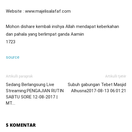
Website : www.majelisalafaf.com
Mohon dishare kembali inshya Allah mendapat keberkahan
dan pahala yang berlimpat ganda Aamiin
1723
source
Artikulli paraprak
Artikulli tjetër
Sedang Berlangsung Live
Subuh gabungan Tebet Masjid
Streaming:PENGAJIAN RUTIN
Alhusna2017-08-13 06:01:21
SABTU SORE 12-08-2017 |
MT….
5 KOMENTAR