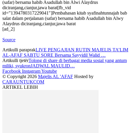
(safar) bersama habib Asadullah bin Alwi Alaydrus
diciranjang,cianjur,jawa barat[fb_vid
id=”1394780317229041″]Pembahasan kitab syafinahtunnajah bab
salat dalam perjalanan (safar) bersama habib Asadullah bin Alwy
Alaydrus diciranjang,cianjur,jawa barat
[ad_2]
Source
Artikulli paraprak
LIVE PENGAJIAN RUTIN MAJELIS TA’LIM
AL-AFAF SABTU SORE Bersama Sayyidil Walid …
Artikulli tjetër
Tolong di share di berbagai media sosial yang antum
miliki, syukronJADWAL MAULID…
Facebook
Instagram
Youtube
© Copyright 2026
Majelis AL 'AFAF
Hosted by
CARAUNTUKCOM
ARTIKEL LEBIH