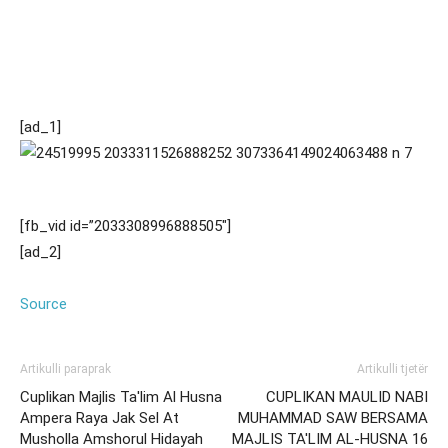
[ad_1]
[fb_vid id=”2033308996888505″]
[ad_2]
Source
Artikulli paraprak
Artikulli tjetër
Cuplikan Majlis Ta'lim Al Husna
CUPLIKAN MAULID NABI
Ampera Raya Jak Sel At
MUHAMMAD SAW BERSAMA
Musholla Amshorul Hidayah
MAJLIS TA'LIM AL-HUSNA 16