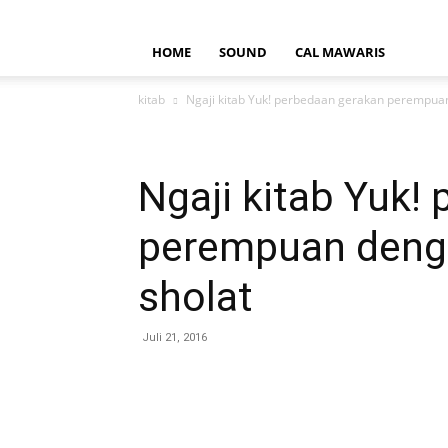
HOME
SOUND
CAL MAWARIS
kitab
Ngaji kitab Yuk! perbedaan gerakan perempuan
Ngaji kitab Yuk!
perempuan denga
sholat
Juli 21, 2016
Bagikan