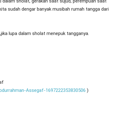
i dalam sholat, gerakan saat sujud, perempuan saat
i, (kita sudah dengar banyak musibah rumah tangga dari
jika lupa dalam sholat menepuk tangganya.
af
-Abdurrahman-Assegaf-1697222353830506
)