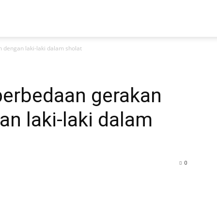
 dengan laki-laki dalam sholat
 perbedaan gerakan
n laki-laki dalam
0