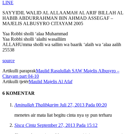
LINE
SAYYIDIL WALID AL ALLAAMAH AL ARIF BILLAH AL
HABIB ABDURRAHMAN BIN AHMAD ASSEGAF –
MAJELIS ALBUSYRO CITAYAM 2005
Yaa Robbi sholli ‘alaa Muhammad
Yaa Robbi sholli ‘alaihi wasalliim
ALLAHUmma sholli wa sallim wa baarik ‘alaih wa ‘alaa aalih
25538
source
Artikulli paraprak
Maulid Rasulullah SAW Majelis Albusyro –
Citayam part 04-10
Artikulli tjetër
Maulid Majelis Al Afaf
6 KOMENTAR
Aminullah Thalibkarim
Juli 27, 2013 Pada 00:20
menetes air mata liat begitu cinta nya sy pun terharu
Sisca Cinta
September 27, 2013 Pada 15:12