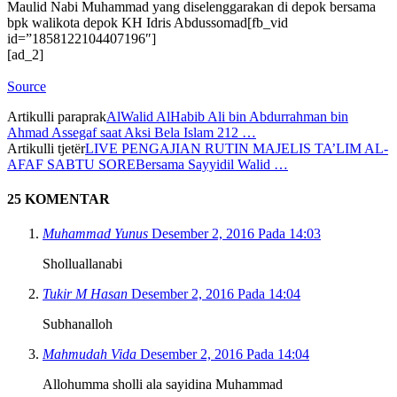
Maulid Nabi Muhammad yang diselenggarakan di depok bersama
bpk walikota depok KH Idris Abdussomad[fb_vid
id=”1858122104407196″]
[ad_2]
Source
Artikulli paraprak
AlWalid AlHabib Ali bin Abdurrahman bin
Ahmad Assegaf saat Aksi Bela Islam 212 …
Artikulli tjetër
LIVE PENGAJIAN RUTIN MAJELIS TA’LIM AL-
AFAF SABTU SOREBersama Sayyidil Walid …
25 KOMENTAR
Muhammad Yunus
Desember 2, 2016 Pada 14:03
Sholluallanabi
Tukir M Hasan
Desember 2, 2016 Pada 14:04
Subhanalloh
Mahmudah Vida
Desember 2, 2016 Pada 14:04
Allohumma sholli ala sayidina Muhammad