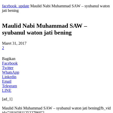
facebook_update
Maulid Nabi Muhammad SAW – syubanul waton
jati bening
Maulid Nabi Muhammad SAW –
syubanul waton jati bening
Maret 31, 2017
2
Bagikan
Facebook
Twitter
WhatsApp
Linkedin
Email
Telegram
LINE
[ad_1]
Maulid Nabi Muhammad SAW – syubanul waton jati bening[fb_vid
id=”1916581125227960″]