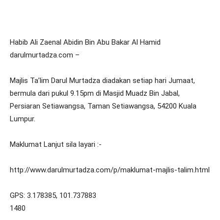
Habib Ali Zaenal Abidin Bin Abu Bakar Al Hamid
darulmurtadza.com –
Majlis Ta’lim Darul Murtadza diadakan setiap hari Jumaat,
bermula dari pukul 9.15pm di Masjid Muadz Bin Jabal,
Persiaran Setiawangsa, Taman Setiawangsa, 54200 Kuala
Lumpur.
Maklumat Lanjut sila layari :-
http://www.darulmurtadza.com/p/maklumat-majlis-talim.html
GPS: 3.178385, 101.737883
1480