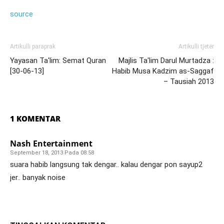
source
Artikulli paraprak
Artikulli tjetër
Yayasan Ta'lim: Semat Quran
Majlis Ta'lim Darul Murtadza :
[30-06-13]
Habib Musa Kadzim as-Saggaf
– Tausiah 2013
1 KOMENTAR
Nash Entertainment
September 18, 2013 Pada 08:58
suara habib langsung tak dengar.. kalau dengar pon sayup2
jer.. banyak noise