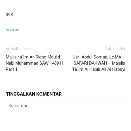
393
source
Artikulli paraprak
Artikulli tjetër
Majlis ta'lim Ar-Ridho Maulid
Ust. Abdul Somad, Lc.MA –
Nabi Muhammad SAW 1439 H
SAFARI DAKWAH – Majelis
Part 1
Ta'lim Al Habib Ali Al Habsyi
TINGGALKAN KOMENTAR