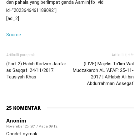
dan pahala yang berlimpat ganda Aamiin[fb_vid
id=”2023646461188092″]
[ad_2]
Source
Artikulli paraprak
Artikulli tjetër
(Part 2) Habib Kadzim Jaafar
(LIVE) Majelis Ta'lim Wal
as Saqqaf. 24/11/2017.
Mudzakaroh AL 'AFAF: 25-11-
Tausiyah Khas
2017 | AlHabib Ali bin
Abdurrahman Assegaf
25 KOMENTAR
Anonim
November 25, 2017 Pada 09:12
Condet nyimak