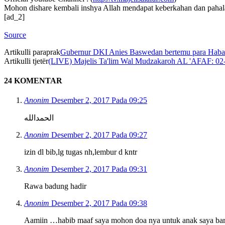
Mohon dishare kembali inshya Allah mendapat keberkahan dan paha
[ad_2]
Source
Artikulli paraprak
Gubernur DKI Anies Baswedan bertemu para Habaib
Artikulli tjetër
(LIVE) Majelis Ta'lim Wal Mudzakaroh AL 'AFAF: 02-
24 KOMENTAR
Anonim
Desember 2, 2017 Pada 09:25
الحمدالله
Anonim
Desember 2, 2017 Pada 09:27
izin dl bib,lg tugas nh,lembur d kntr
Anonim
Desember 2, 2017 Pada 09:31
Rawa badung hadir
Anonim
Desember 2, 2017 Pada 09:38
Aamiin …habib maaf saya mohon doa nya untuk anak saya baru