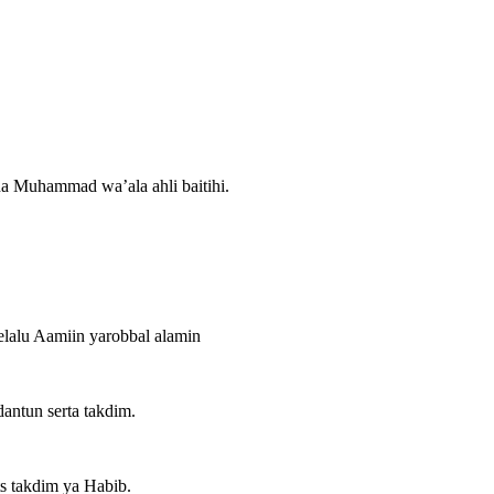
a Muhammad wa’ala ahli baitihi.
elalu Aamiin yarobbal alamin
antun serta takdim.
ts takdim ya Habib.