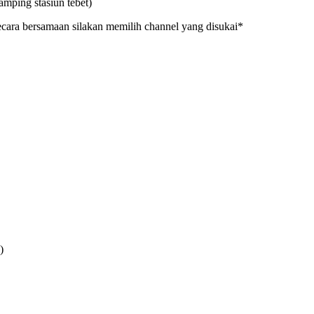
amping stasiun tebet)
ecara bersamaan silakan memilih channel yang disukai*
)