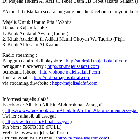
Di Majelis Taklim Al-Afaf Jl. Tebet Utara 2B Tebet Jakarta Selatan (s
*Acara ini disiarkan secara langsung melalui facebook dan youtube s
Majelis Untuk Umum Pria / Wanita
Dengan Kajian Kitab :
1. Kitab Aqidatul Awam (Tauhid)
2. Kitab Attadzhib fii Adilati Matnil Ghoyah Wa Taqriib (Fiqh)
3. Kitab Al Insaan Al Kaamil
Radio streaming :
Pengguna android di playstore :
http://android.majelisalafaf.com
pengguna blackberry :
http://bb.majelisalafaf.com
pengguna iphone :
http://iphone.majelisalafaf.com
Link alternatif :
http://radio.majelisalafaf.com
via streaming diwebsite :
http://majelisalafaf.com
________________________________________
Informasi majelis alafaf :
Facebook : Alhabib Ali Bin Abdurrahman Assegaf
(
https://www.facebook.com/Alhabib-Ali-Bin-Abdurrahman-Assegaf
Twitter : alhabib ali assegaf
(
https://twitter.com/Hbbaliassegaf
)
Pin bbm : 595FB33E (FULL)
Website : www.majelisalafaf.com
Official youtube Channel : (
http://tv.majelisalafaf.com
)