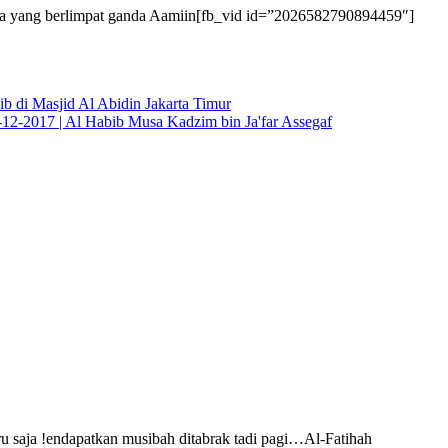
la yang berlimpat ganda Aamiin[fb_vid id=”2026582790894459″]
 di Masjid Al Abidin Jakarta Timur
12-2017 | Al Habib Musa Kadzim bin Ja'far Assegaf
 saja !endapatkan musibah ditabrak tadi pagi…Al-Fatihah