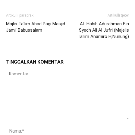
Artikulli paraprak
Artikulli tjetër
Majlis Ta'lim Ahad Pagi Masjid
AL Habib Adurahman Bin
Jami' Babussalam
Syech Ali Al Jufri (Majelis
Ta'lim Anamiro H,Nunung)
TINGGALKAN KOMENTAR