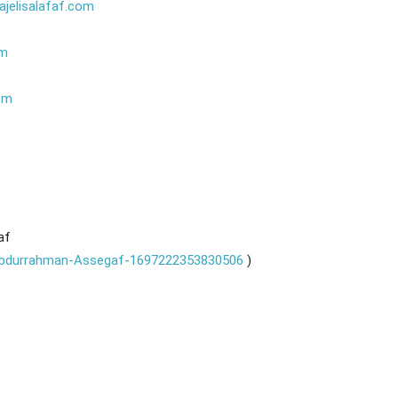
ajelisalafaf.com
om
com
af
-Abdurrahman-Assegaf-1697222353830506
)