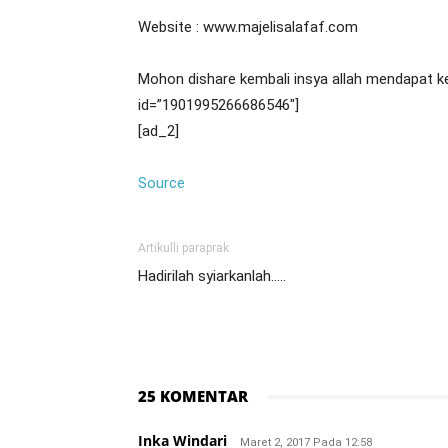
Website : www.majelisalafaf.com
Mohon dishare kembali insya allah mendapat k
id=”1901995266686546″]
[ad_2]
Source
Artikulli paraprak
Hadirilah syiarkanlah…..
25 KOMENTAR
Inka Windari
Maret 2, 2017 Pada 12:58