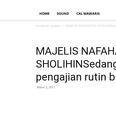
HOME
SOUND
CAL MAWARIS
facebook_update
MAJELIS NAFAHATUS SHOLIHINSeda
MAJELIS NAFA
SHOLIHINSedang
pengajian rutin
Maret 2, 2017
Bagikan