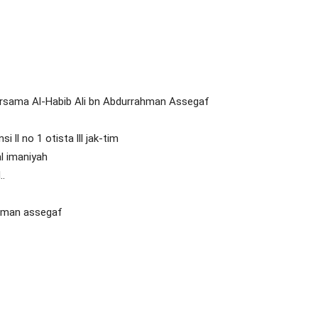
ersama Al-Habib Ali bn Abdurrahman Assegaf
 ll no 1 otista lll jak-tim
al imaniyah
..
rahman assegaf