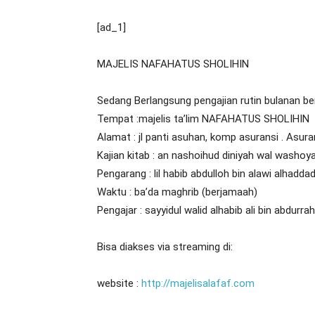
[ad_1]
MAJELIS NAFAHATUS SHOLIHIN
Sedang Berlangsung pengajian rutin bulanan b
Tempat :majelis ta’lim NAFAHATUS SHOLIHIN
Alamat : jl panti asuhan, komp asuransi . Asuransi
Kajian kitab : an nashoihud diniyah wal washoy
Pengarang : lil habib abdulloh bin alawi alhaddad
Waktu : ba’da maghrib (berjamaah)
Pengajar : sayyidul walid alhabib ali bin abdur
Bisa diakses via streaming di:
website :
http://majelisalafaf.com