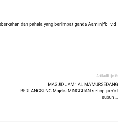
eberkahan dan pahala yang berlimpat ganda Aamiin[fb_vid
Artikulli tjetër
MASJID JAMI’ AL MA’MURSEDANG
BERLANGSUNG Majelis MINGGUAN setiap jum’at
subuh …