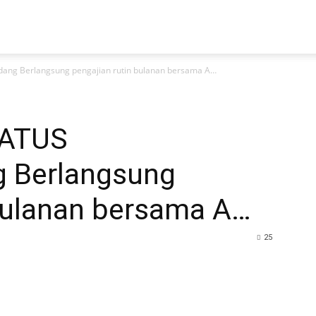
ng Berlangsung pengajian rutin bulanan bersama A…
HATUS
 Berlangsung
 bulanan bersama A…
25