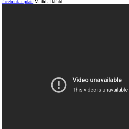
facebook_update
Mailid al kifahi