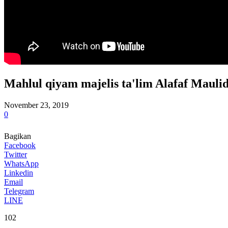
Mahlul qiyam majelis ta'lim Alafaf Mauli
November 23, 2019
0
Bagikan
Facebook
Twitter
WhatsApp
Linkedin
Email
Telegram
LINE
102