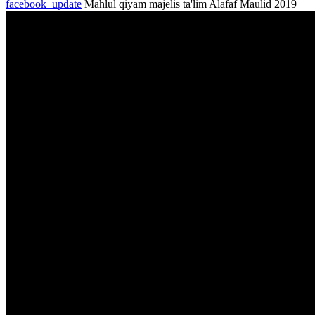
facebook_update
Mahlul qiyam majelis ta'lim Alafaf Maulid 2019