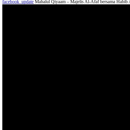
facebook_update
Mahalul Qiyaam – Majelis Al-Afaf bersama Habib A