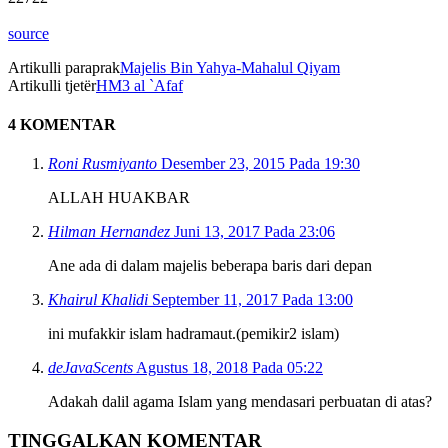
source
Artikulli paraprak
Majelis Bin Yahya-Mahalul Qiyam
Artikulli tjetër
HM3 al `Afaf
4 KOMENTAR
Roni Rusmiyanto
Desember 23, 2015 Pada 19:30
ALLAH HUAKBAR
Hilman Hernandez
Juni 13, 2017 Pada 23:06
Ane ada di dalam majelis beberapa baris dari depan
Khairul Khalidi
September 11, 2017 Pada 13:00
ini mufakkir islam hadramaut.(pemikir2 islam)
deJavaScents
Agustus 18, 2018 Pada 05:22
Adakah dalil agama Islam yang mendasari perbuatan di atas?
TINGGALKAN KOMENTAR