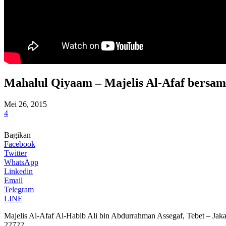
Mahalul Qiyaam – Majelis Al-Afaf bersam
Mei 26, 2015
4
Bagikan
Facebook
Twitter
WhatsApp
Linkedin
Email
Telegram
LINE
Majelis Al-Afaf Al-Habib Ali bin Abdurrahman Assegaf, Tebet – Jaka
22722