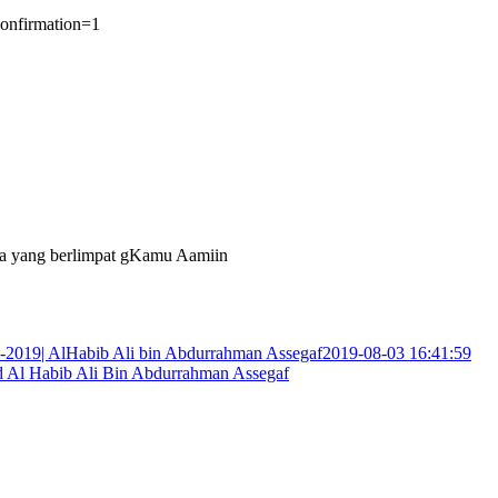
onfirmation=1
la yang berlimpat gKamu Aamiin
019| AlHabib Ali bin Abdurrahman Assegaf2019-08-03 16:41:59
 Habib Ali Bin Abdurrahman Assegaf