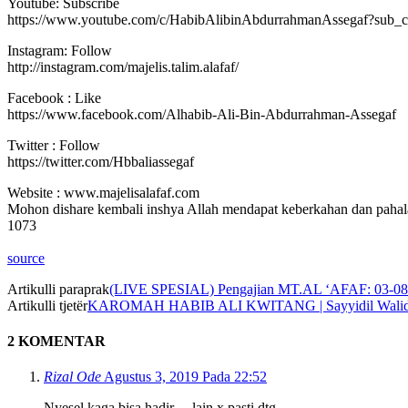
Youtube: Subscribe
https://www.youtube.com/c/HabibAlibinAbdurrahmanAssegaf?sub_c
Instagram: Follow
http://instagram.com/majelis.talim.alafaf/
Facebook : Like
https://www.facebook.com/Alhabib-Ali-Bin-Abdurrahman-Assegaf
Twitter : Follow
https://twitter.com/Hbbaliassegaf
Website : www.majelisalafaf.com
Mohon dishare kembali inshya Allah mendapat keberkahan dan paha
1073
source
Artikulli paraprak
(LIVE SPESIAL) Pengajian MT.AL ‘AFAF: 03-08-2
Artikulli tjetër
KAROMAH HABIB ALI KWITANG | Sayyidil Walid Al
2 KOMENTAR
Rizal Ode
Agustus 3, 2019 Pada 22:52
Nyesel kaga bisa hadir….lain x pasti dtg