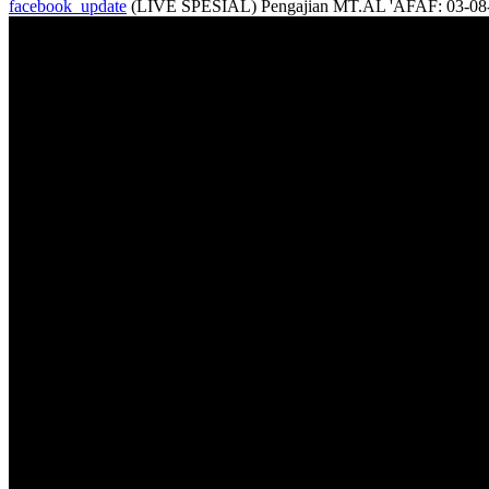
facebook_update
(LIVE SPESIAL) Pengajian MT.AL 'AFAF: 03-08-2