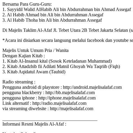
Bersama Para Guru-Guru:
1. Sayyidil Walid AlHabib Ali bin Abdurrahman bin Ahmad Assegaf
2. Al Habib Ahmad bin Ali bin Abdurrahman Assegaf
3. Al Habib Thoha bin Ali bin Abdurrahman Assegaf
Di Majelis Taklim Al-Afaf Jl. Tebet Utara 2B Tebet Jakarta Selatan (s
*Acara ini disiarkan secara langsung melalui facebook dan youtube s
Majelis Untuk Umum Pria / Wanita
Dengan Kajian Kitab :
1. Kitab Al-Insanul kital (Sosok Keteladanan Muhammad)
2. Kitab Attadzhib fii Adilati Matnil Ghoyah Wa Taqriib (Fiqh)
3. Kitab Aqidatul Awam (Tauhid)
Radio streaming :
Pengguna android di playstore : http://android.majelisalafaf.com
pengguna blackberry : http://bb.majelisalafaf.com
pengguna iphone : http://iphone.majelisalafaf.com
Link alternatif : http://radio.majelisalafaf.com
via streaming diwebsite : http://majelisalafaf.com
________________________________________
Informasi Resmi Majelis Al-Afaf :