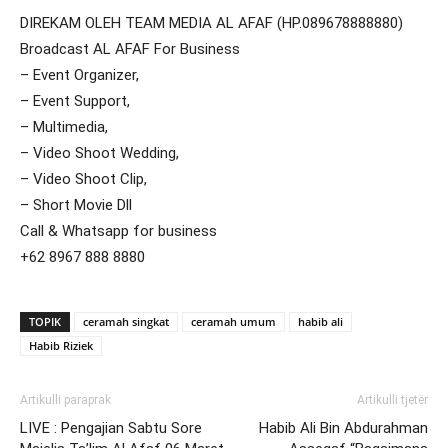
DIREKAM OLEH TEAM MEDIA AL AFAF (HP.089678888880)
Broadcast AL AFAF For Business
– Event Organizer,
– Event Support,
– Multimedia,
– Video Shoot Wedding,
– Video Shoot Clip,
– Short Movie Dll
Call & Whatsapp for business
+62 8967 888 8880
TOPIK
ceramah singkat
ceramah umum
habib ali
Habib Riziek
Artikulli paraprak
Artikulli tjetër
LIVE : Pengajian Sabtu Sore
Habib Ali Bin Abdurahman