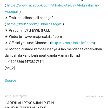
(
https://www.facebook.com/Alhabib-Ali-Bin-Abdurrahman-
Assegaf
)
✴ Twitter : alhabib ali assegaf
(
https://twitter.com/Hbbaliassegaf
)
✴ Pin bbm : 595FB33E (FULL)
✴ Website : www.majelisalafaf.com
✴ Official youtube Channel : (
http://tv.majelisalafaf.com
)
🙏 Mohon dishare kembali inshya Allah mendapat keberkahan
dan pahala yang berlimpat ganda Aamiin[fb_vid
id=”1928366447382761″]
[ad_2]
Source
Artikulli paraprak
Artikulli tjetër
HADIRILAH PENGAJIAN RUTIN