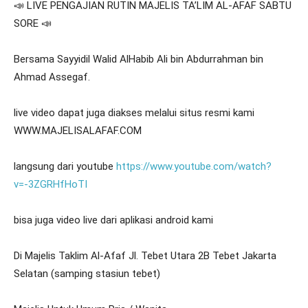
📣 LIVE PENGAJIAN RUTIN MAJELIS TA’LIM AL-AFAF SABTU
SORE 📣
Bersama Sayyidil Walid AlHabib Ali bin Abdurrahman bin
Ahmad Assegaf.
live video dapat juga diakses melalui situs resmi kami
WWW.MAJELISALAFAF.COM
langsung dari youtube
https://www.youtube.com/watch?
v=-3ZGRHfHoTI
bisa juga video live dari aplikasi android kami
Di Majelis Taklim Al-Afaf Jl. Tebet Utara 2B Tebet Jakarta
Selatan (samping stasiun tebet)