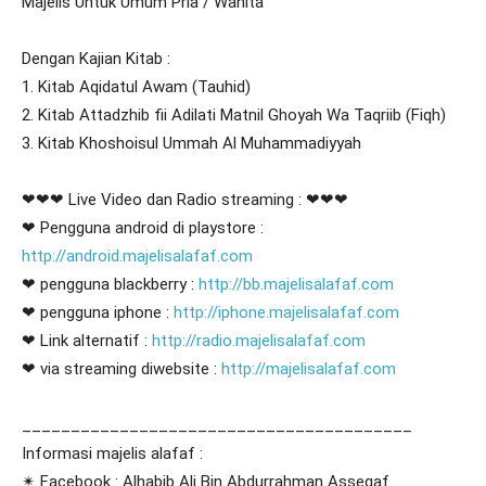
Majelis Untuk Umum Pria / Wanita
Dengan Kajian Kitab :
1. Kitab Aqidatul Awam (Tauhid)
2. Kitab Attadzhib fii Adilati Matnil Ghoyah Wa Taqriib (Fiqh)
3. Kitab Khoshoisul Ummah Al Muhammadiyyah
❤❤❤ Live Video dan Radio streaming : ❤❤❤
❤ Pengguna android di playstore :
http://android.majelisalafaf.com
❤ pengguna blackberry :
http://bb.majelisalafaf.com
❤ pengguna iphone :
http://iphone.majelisalafaf.com
❤ Link alternatif :
http://radio.majelisalafaf.com
❤ via streaming diwebsite :
http://majelisalafaf.com
________________________________________
Informasi majelis alafaf :
✴ Facebook : Alhabib Ali Bin Abdurrahman Assegaf