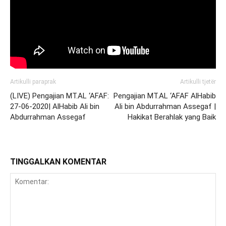
Artikulli paraprak
Artikulli tjetër
(LIVE) Pengajian MT.AL ‘AFAF:
Pengajian MT.AL ‘AFAF AlHabib
27-06-2020| AlHabib Ali bin
Ali bin Abdurrahman Assegaf |
Abdurrahman Assegaf
Hakikat Berahlak yang Baik
TINGGALKAN KOMENTAR