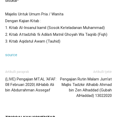
disukai*
Majelis Untuk Umum Pria / Wanita
Dengan Kajian Kitab :
1. Kitab Al-Insanul kamil (Sosok Keteladanan Muhammad)
2. Kitab Attadzhib fii Adilati Matnil Ghoyah Wa Taqriib (Fiqh)
3. Kitab Aqidatul Awam (Tauhid)
source
Artikulli paraprak
Artikulli tjetër
(LIVE) Pengajian MT.AL ‘AFAF:
Pengajian Rutin Malam Jum'at
08 Februari 2020| AlHabib Ali
Majlis Tadzkir Alhabib Ahmad
bin Abdurrahman Assegaf
bin Zen Alhaddad (Gubah
AlHaddad) 13022020