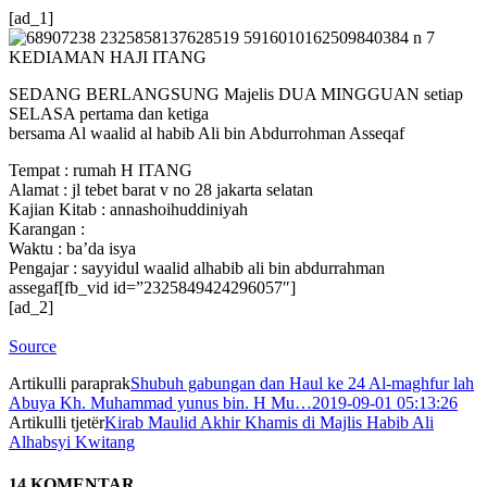
[ad_1]
KEDIAMAN HAJI ITANG
SEDANG BERLANGSUNG Majelis DUA MINGGUAN setiap
SELASA pertama dan ketiga
bersama Al waalid al habib Ali bin Abdurrohman Asseqaf
Tempat : rumah H ITANG
Alamat : jl tebet barat v no 28 jakarta selatan
Kajian Kitab : annashoihuddiniyah
Karangan :
Waktu : ba’da isya
Pengajar : sayyidul waalid alhabib ali bin abdurrahman
assegaf[fb_vid id=”2325849424296057″]
[ad_2]
Source
Artikulli paraprak
Shubuh gabungan dan Haul ke 24 Al-maghfur lah
Abuya Kh. Muhammad yunus bin. H Mu…2019-09-01 05:13:26
Artikulli tjetër
Kirab Maulid Akhir Khamis di Majlis Habib Ali
Alhabsyi Kwitang
14 KOMENTAR