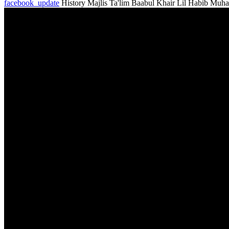
facebook_update
History Majlis Ta'lim Baabul Khair Lil Habib Muh