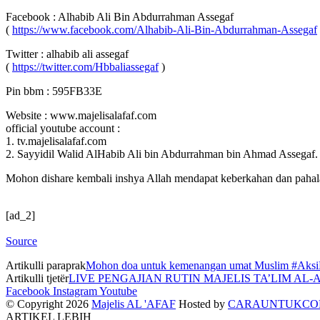
Facebook : Alhabib Ali Bin Abdurrahman Assegaf
(
https://www.facebook.com/Alhabib-Ali-Bin-Abdurrahman-Assegaf
Twitter : alhabib ali assegaf
(
https://twitter.com/Hbbaliassegaf
)
Pin bbm : 595FB33E
Website : www.majelisalafaf.com
official youtube account :
1. tv.majelisalafaf.com
2. Sayyidil Walid AlHabib Ali bin Abdurrahman bin Ahmad Assegaf.
Mohon dishare kembali inshya Allah mendapat keberkahan dan pahal
[ad_2]
Source
Artikulli paraprak
Mohon doa untuk kemenangan umat Muslim #Aks
Artikulli tjetër
LIVE PENGAJIAN RUTIN MAJELIS TA’LIM AL-AF
Facebook
Instagram
Youtube
© Copyright 2026
Majelis AL 'AFAF
Hosted by
CARAUNTUKC
ARTIKEL LEBIH