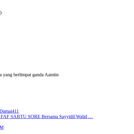
)
a yang berlimpat ganda Aamiin
iDamai411
AF SABTU SORE Bersama Sayyidil Walid …
OM