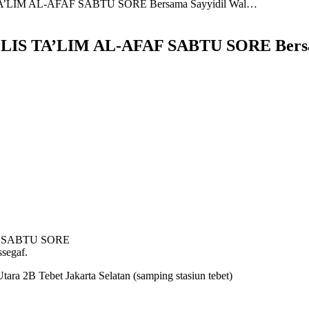
LIM AL-AFAF SABTU SORE Bersama Sayyidil Wal…
S TA’LIM AL-AFAF SABTU SORE Bersa
F SABTU SORE
segaf.
tara 2B Tebet Jakarta Selatan (samping stasiun tebet)