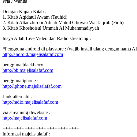
Pria / Wanita
Dengan Kajian Kitab :
1. Kitab Aqidatul Awam (Tauhid)
2. Kitab Attadzhib fii Adilati Matnil Ghoyah Wa Taqriib (Fiqh)
3. Kitab Khoshoisul Ummah Al Muhammadiyyah
Insya Allah Live Video dan Radio streaming :
*Pengguna android di playstore : (wajib install ulang dengan nam
http://android.majelisalafaf.com
pengguna blackberry :
http://bb.majelisalafaf.com
pengguna iphone :
http://iphone.majelisalafaf.com
Link alternatif :
http://radio.majelisalafaf.com
via streaming diwebsite :
http://majelisalafaf.com
++++++++++++++++++++++++++++
Informasi majelis alafaf :