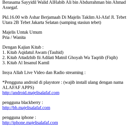
Berasama Sayyidil Walid AlHabib Ali bin Abdurrahman bin Ahmad
Assegaf.
Pkl.16.00 wib Ashar Berjamaah Di Majelis Taklim Al-Afaf Jl. Tebet
Utara 2B Tebet Jakarta Selatan (samping stasiun tebet)
Majelis Untuk Umum
Pria / Wanita
Dengan Kajian Kitab :
1. Kitab Aqidatul Awam (Tauhid)
2. Kitab Attadzhib fii Adilati Matnil Ghoyah Wa Taqriib (Fiqih)
3. Kitab Al Insanul Kamil
Insya Allah Live Video dan Radio streaming :
*Pengguna android di playstore : (wajib install ulang dengan nama
ALAFAF APPS)
http://android.majelisalafaf.com
pengguna blackberry :
http://bb.majelisalafaf.com
pengguna iphone :
http://iphone.majelisalafaf.com