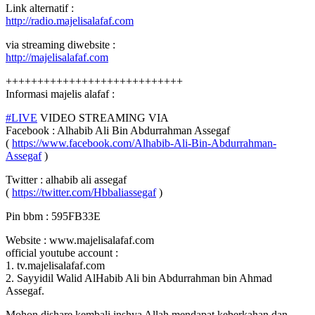
Link alternatif :
http://radio.majelisalafaf.com
via streaming diwebsite :
http://majelisalafaf.com
++++++++++++++++++++++++++++
Informasi majelis alafaf :
#LIVE
VIDEO STREAMING VIA
Facebook : Alhabib Ali Bin Abdurrahman Assegaf
(
https://www.facebook.com/Alhabib-Ali-Bin-Abdurrahman-
Assegaf
)
Twitter : alhabib ali assegaf
(
https://twitter.com/Hbbaliassegaf
)
Pin bbm : 595FB33E
Website : www.majelisalafaf.com
official youtube account :
1. tv.majelisalafaf.com
2. Sayyidil Walid AlHabib Ali bin Abdurrahman bin Ahmad
Assegaf.
Mohon dishare kembali inshya Allah mendapat keberkahan dan