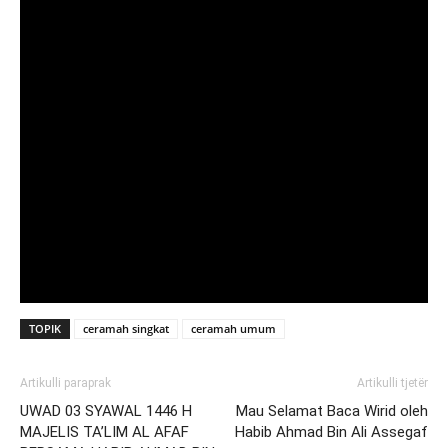
TOPIK
ceramah singkat
ceramah umum
Artikulli paraprak
Artikulli tjetër
UWAD 03 SYAWAL 1446 H
Mau Selamat Baca Wirid oleh
MAJELIS TA’LIM AL AFAF
Habib Ahmad Bin Ali Assegaf