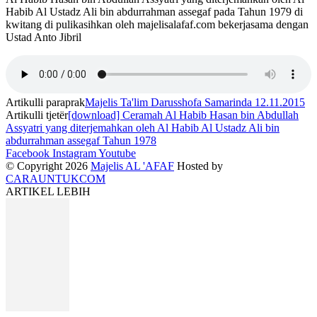
Habib Al Ustadz Ali bin abdurrahman assegaf pada Tahun 1979 di
kwitang di pulikasihkan oleh majelisalafaf.com bekerjasama dengan
Ustad Anto Jibril
Artikulli paraprak
Majelis Ta'lim Darusshofa Samarinda 12.11.2015
Artikulli tjetër
[download] Ceramah Al Habib Hasan bin Abdullah
Assyatri yang diterjemahkan oleh Al Habib Al Ustadz Ali bin
abdurrahman assegaf Tahun 1978
Facebook
Instagram
Youtube
© Copyright 2026
Majelis AL 'AFAF
Hosted by
CARAUNTUKCOM
ARTIKEL LEBIH