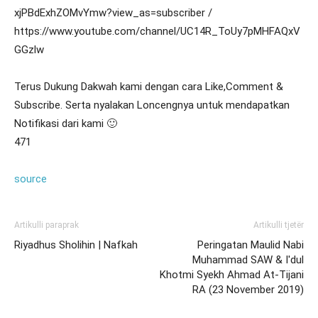
xjPBdExhZOMvYmw?view_as=subscriber /
https://www.youtube.com/channel/UC14R_ToUy7pMHFAQxV
GGzlw
Terus Dukung Dakwah kami dengan cara Like,Comment &
Subscribe. Serta nyalakan Loncengnya untuk mendapatkan
Notifikasi dari kami 🙂
471
source
Artikulli paraprak
Artikulli tjetër
Riyadhus Sholihin | Nafkah
Peringatan Maulid Nabi
Muhammad SAW & I'dul
Khotmi Syekh Ahmad At-Tijani
RA (23 November 2019)