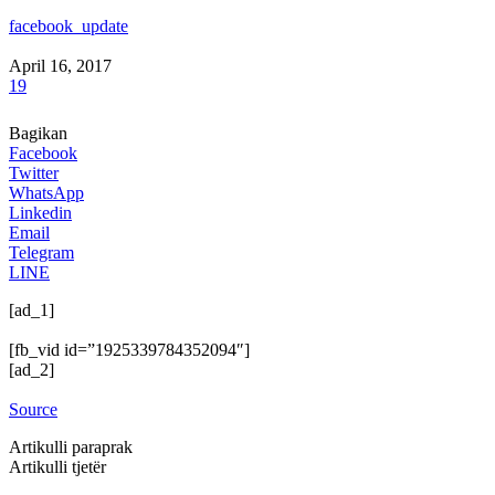
facebook_update
April 16, 2017
19
Bagikan
Facebook
Twitter
WhatsApp
Linkedin
Email
Telegram
LINE
[ad_1]
[fb_vid id=”1925339784352094″]
[ad_2]
Source
Artikulli paraprak
Artikulli tjetër