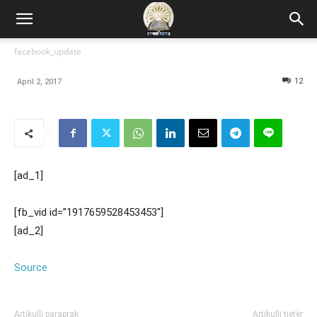
facebook_update
12
April 2, 2017
[ad_1]
[fb_vid id=”1917659528453453″]
[ad_2]
Source
Artikulli paraprak
Artikulli tjetër