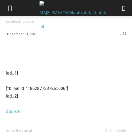
facebook_update
24
Desember 11, 2016
[ad_1]
[fb_vid id=”1862877337265006″]
[ad_2]
Source
Artikulli paraprak
Artikulli tjetër