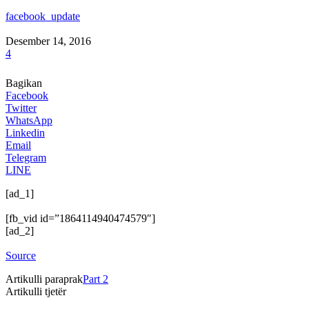
facebook_update
Desember 14, 2016
4
Bagikan
Facebook
Twitter
WhatsApp
Linkedin
Email
Telegram
LINE
[ad_1]
[fb_vid id=”1864114940474579″]
[ad_2]
Source
Artikulli paraprak
Part 2
Artikulli tjetër