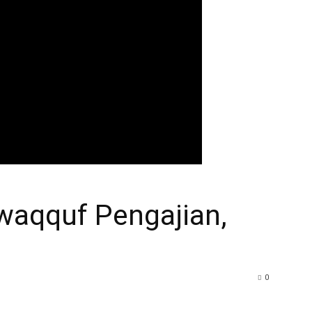
waqquf Pengajian,
0