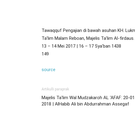
Bagikan
Tawaqquf Pengajian di bawah asuhan KH. Lukman
Ta’lim Malam Reboan, Majelis Ta’lim Al-firdaus.
13 – 14 Mei 2017 | 16 – 17 Sya’ban 1438
149
source
Artikulli paraprak
Majelis Ta'lim Wal Mudzakaroh AL 'AFAF: 20-01
2018 | AlHabib Ali bin Abdurrahman Assegaf