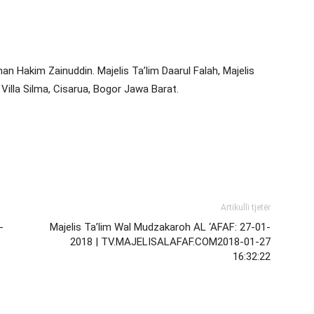
 Hakim Zainuddin. Majelis Ta’lim Daarul Falah, Majelis
 Villa Silma, Cisarua, Bogor Jawa Barat.
Artikulli tjetër
-
Majelis Ta’lim Wal Mudzakaroh AL ‘AFAF: 27-01-
2018 | TV.MAJELISALAFAF.COM2018-01-27
16:32:22