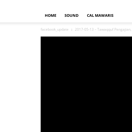
HOME
SOUND
CAL MAWARIS
facebook_update
2017-05-13 – Tawaqquf Pengajian, 