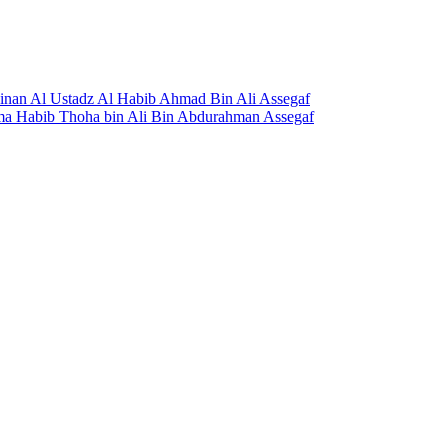
mpinan Al Ustadz Al Habib Ahmad Bin Ali Assegaf
ama Habib Thoha bin Ali Bin Abdurahman Assegaf