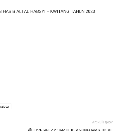
IS HABIB ALI AL HABSYI – KWITANG TAHUN 2023
 sabtu
Artikulli tjetër
🔴 LIVE RELAY : MAULID AGUNG MASJID AL