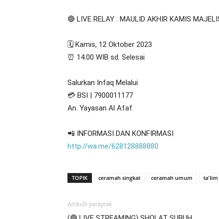
🔴 LIVE RELAY : MAULID AKHIR KAMIS MAJEL
🗓️ Kamis, 12 Oktober 2023
⏰ 14.00 WIB sd. Selesai
Salurkan Infaq Melalui
💳 BSI | 7900011177
An. Yayasan Al Afaf
📲 INFORMASI DAN KONFIRMASI
http://wa.me/628128888880
TOPIK
ceramah singkat
ceramah umum
ta'lim
Artikulli paraprak
(🔴 LIVE STREAMING) SHOLAT SUBUH